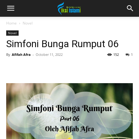
fiksiislami.com
Home
Novel
Novel
Simfoni Bunga Rumput 06
By
Afifah Afra
-
October 11, 2022
152
1