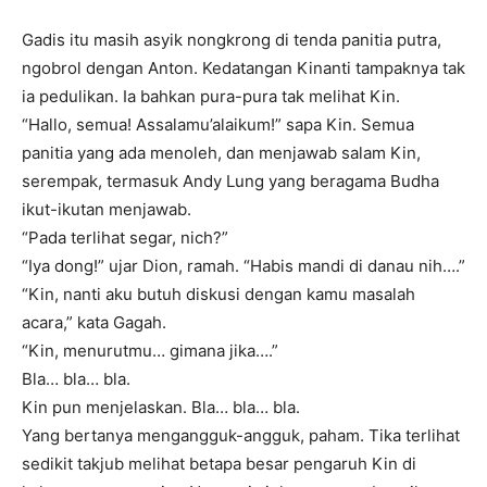
Gadis itu masih asyik nongkrong di tenda panitia putra,
ngobrol dengan Anton. Kedatangan Kinanti tampaknya tak
ia pedulikan. Ia bahkan pura-pura tak melihat Kin.
“Hallo, semua! Assalamu’alaikum!” sapa Kin. Semua
panitia yang ada menoleh, dan menjawab salam Kin,
serempak, termasuk Andy Lung yang beragama Budha
ikut-ikutan menjawab.
“Pada terlihat segar, nich?”
“Iya dong!” ujar Dion, ramah. “Habis mandi di danau nih….”
“Kin, nanti aku butuh diskusi dengan kamu masalah
acara,” kata Gagah.
“Kin, menurutmu… gimana jika….”
Bla… bla… bla.
Kin pun menjelaskan. Bla… bla… bla.
Yang bertanya mengangguk-angguk, paham. Tika terlihat
sedikit takjub melihat betapa besar pengaruh Kin di