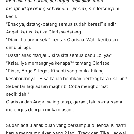
memiliki hati nurani, sehingga tidak akan luluh
menghadapi orang sebaik dia… jieeeh
, Kin tersenyum
kecil.
“Enak ya, datang-datang semua sudah beres!” sindir
Angel, ketus, ketika Clarissa datang.
“Diam, Lu brengsek!” bentak Clarisaa. Wah, keributan
dimulai lagi.
“Dasar anak manja! Dikira kita semua babu Lo, ya?”
“Kalau iya memangnya kenapa?” tantang Clarissa.
“Rissa, Angel!” tegas Kinanti yang mulai hilang
kesabarannya. “Bisa kalian hentikan pertengkaran kalian?
Sebentar lagi adzan maghrib. Coba menghormat
sedikitlah!”
Clarissa dan Angel saling tatap, geram, lalu sama-sama
melengos dengan muka masam.
Sudah ada 3 anak buah yang berkumpul di tenda. Kinanti
harus mengumpulkan yang 2 lagi. Tracy dan Tika. Jadwal