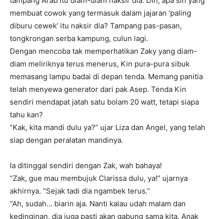
tampang Arab itu diam-diam naksir dia. Dih, apa sih yang
membuat cowok yang termasuk dalam jajaran ‘paling
diburu cewek’ itu naksir dia? Tampang pas-pasan,
tongkrongan serba kampung, culun lagi.
Dengan mencoba tak memperhatikan Zaky yang diam-
diam meliriknya terus menerus, Kin pura-pura sibuk
memasang lampu badai di depan tenda. Memang panitia
telah menyewa generator dari pak Asep. Tenda Kin
sendiri mendapat jatah satu bolam 20 watt, tetapi siapa
tahu kan?
“Kak, kita mandi dulu ya?” ujar Liza dan Angel, yang telah
siap dengan peralatan mandinya.
Ia ditinggal sendiri dengan Zak, wah bahaya!
“Zak, gue mau membujuk Clarissa dulu, ya!” ujarnya
akhirnya. “Sejak tadi dia ngambek terus.”
“Ah, sudah… biarin aja. Nanti kalau udah malam dan
kedinginan, dia juga pasti akan gabung sama kita. Anak