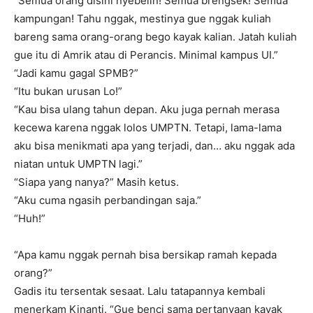
“Semua orang disini nyebelin! Semua brengsek! Semua
kampungan! Tahu nggak, mestinya gue nggak kuliah
bareng sama orang-orang bego kayak kalian. Jatah kuliah
gue itu di Amrik atau di Perancis. Minimal kampus UI.”
“Jadi kamu gagal SPMB?”
“Itu bukan urusan Lo!”
“Kau bisa ulang tahun depan. Aku juga pernah merasa
kecewa karena nggak lolos UMPTN. Tetapi, lama-lama
aku bisa menikmati apa yang terjadi, dan… aku nggak ada
niatan untuk UMPTN lagi.”
“Siapa yang nanya?” Masih ketus.
“Aku cuma ngasih perbandingan saja.”
“Huh!”
“Apa kamu nggak pernah bisa bersikap ramah kepada
orang?”
Gadis itu tersentak sesaat. Lalu tatapannya kembali
menerkam Kinanti. “Gue benci sama pertanyaan kayak