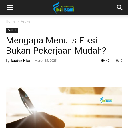
fiksiislami.com
Home
Artikel
Artikel
Mengapa Menulis Fiksi
Bukan Pekerjaan Mudah?
By
Izzatun Nisa
-
March 15, 2025
40
0