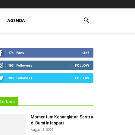
AGENDA
174
Fans
LIKE
163
Followers
FOLLOW
180
Followers
FOLLOW
Terbaru
Momentum Kebangkitan Sastra
di Bumi Intanpari
August 3, 2026