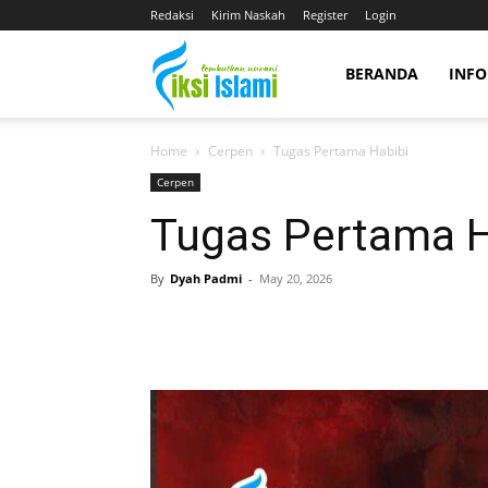
Redaksi
Kirim Naskah
Register
Login
fiksiislami.com
BERANDA
INFO
Home
Cerpen
Tugas Pertama Habibi
Cerpen
Tugas Pertama H
By
Dyah Padmi
-
May 20, 2026