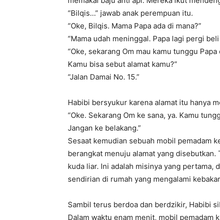
memakai baju anti api. Mereka ikut menden
“Bilqis…” jawab anak perempuan itu.
“Oke, Bilqis. Mama Papa ada di mana?”
“Mama udah meninggal. Papa lagi pergi beli 
“Oke, sekarang Om mau kamu tunggu Papa d
Kamu bisa sebut alamat kamu?”
“Jalan Damai No. 15.”
Habibi bersyukur karena alamat itu hanya 
“Oke. Sekarang Om ke sana, ya. Kamu tungg
Jangan ke belakang.”
Sesaat kemudian sebuah mobil pemadam keb
berangkat menuju alamat yang disebutkan. 
kuda liar. Ini adalah misinya yang pertama
sendirian di rumah yang mengalami kebakar
Sambil terus berdoa dan berdzikir, Habibi s
Dalam waktu enam menit, mobil pemadam ke