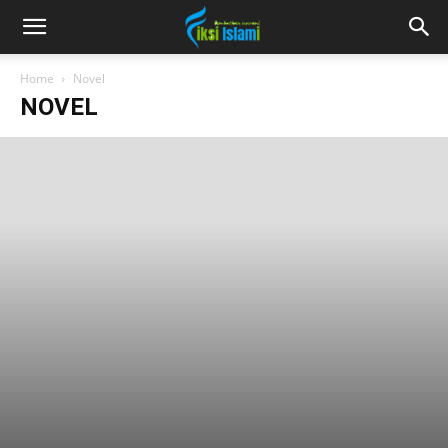
fiksiislami.com
Home
Novel
NOVEL