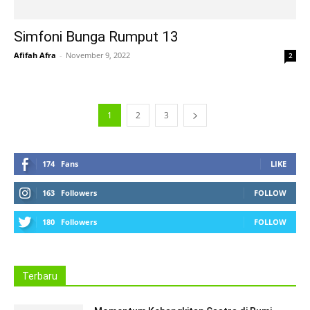
Simfoni Bunga Rumput 13
Afifah Afra
-
November 9, 2022
2
1
2
3
174
Fans
LIKE
163
Followers
FOLLOW
180
Followers
FOLLOW
Terbaru