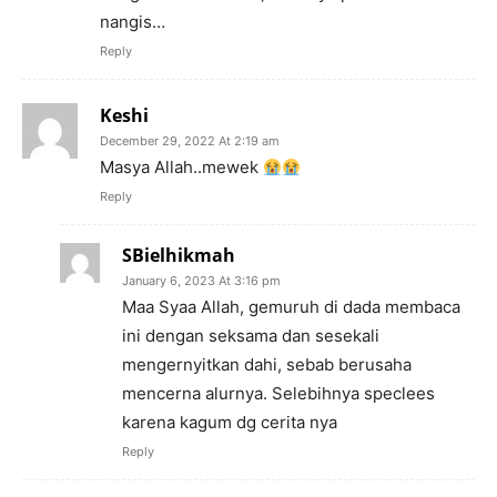
nangis…
Reply
Keshi
December 29, 2022 At 2:19 am
Masya Allah..mewek
Reply
SBielhikmah
January 6, 2023 At 3:16 pm
Maa Syaa Allah, gemuruh di dada membaca
ini dengan seksama dan sesekali
mengernyitkan dahi, sebab berusaha
mencerna alurnya. Selebihnya speclees
karena kagum dg cerita nya
Reply