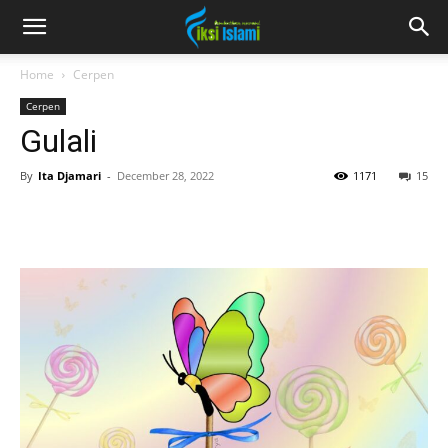
fiksiislami.com
Home
Cerpen
Cerpen
Gulali
By
Ita Djamari
-
December 28, 2022
1171
15