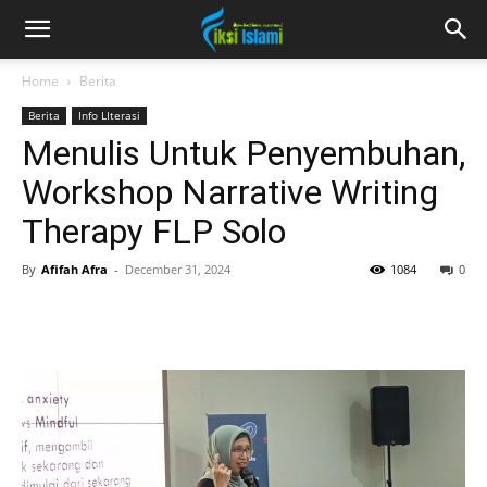
fiksiislami.com
Home
Berita
Berita
Info LIterasi
Menulis Untuk Penyembuhan,
Workshop Narrative Writing
Therapy FLP Solo
By
Afifah Afra
-
December 31, 2024
1084
0