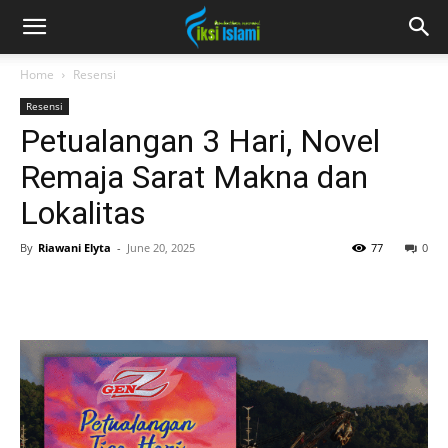
fiksiislami.com
Home
Resensi
Resensi
Petualangan 3 Hari, Novel
Remaja Sarat Makna dan
Lokalitas
By
Riawani Elyta
-
June 20, 2025
77
0