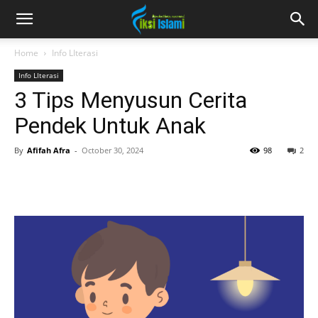
fiksiislami.com
Home
Info LIterasi
Info LIterasi
3 Tips Menyusun Cerita
Pendek Untuk Anak
By
Afifah Afra
-
October 30, 2024
98
2