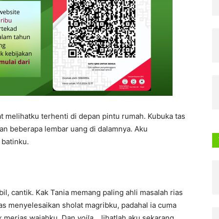
t melihatku terhenti di depan pintu rumah. Kubuka tas
dan beberapa lembar uang di dalamnya. Aku
 batinku.
l, cantik. Kak Tania memang paling ahli masalah rias
as menyelesaikan sholat magribku, padahal ia cuma
k merias wajahku. Dan
voila
… lihatlah aku sekarang,