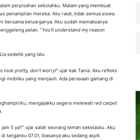
malam perpisahan sekolahku. Malam yang membuat
us penampilan mereka. Aku ralat, tidak semua siswa.
lam bersama keluarganya. Aku sudah memaksanya
menggeleng pelan. “
You’ll understand my reason
ia sedetik yang lalu.
o look pretty, don’t worry!
” ujar kak Tania. Aku refleks
ngi mobilku yang menjauh. Ada perasaan gamang di
ghampiriku, mengajakku segera melewati
red carpet
.
i jam 5 ya?” ujar salah seorang teman sekelasku. Aku
m di tanganku 07.01, biasanya aku sedang asyik