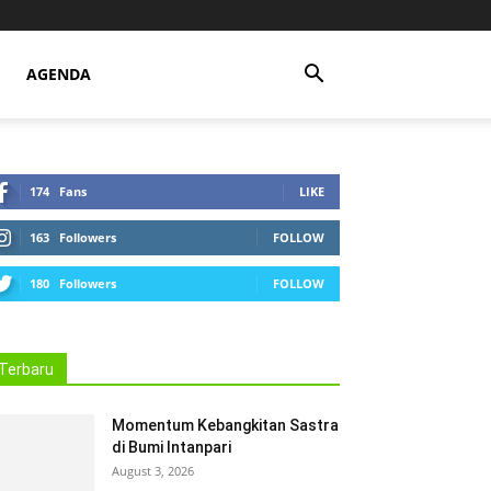
AGENDA
174
Fans
LIKE
163
Followers
FOLLOW
180
Followers
FOLLOW
Terbaru
Momentum Kebangkitan Sastra
di Bumi Intanpari
August 3, 2026