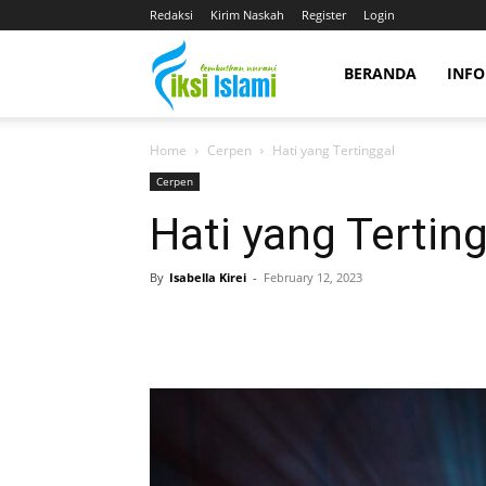
Redaksi
Kirim Naskah
Register
Login
fiksiislami.com
BERANDA
INFO
Home
Cerpen
Hati yang Tertinggal
Cerpen
Hati yang Tertin
By
Isabella Kirei
-
February 12, 2023