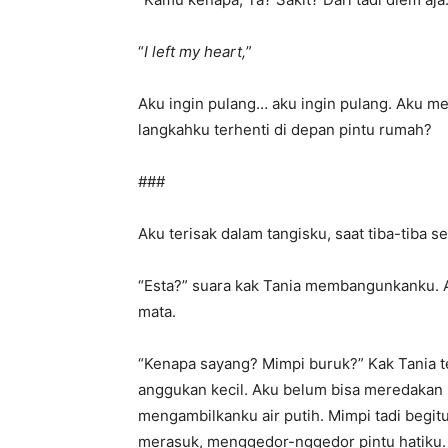
“
I left my heart,
”
Aku ingin pulang… aku ingin pulang. Aku me
langkahku terhenti di depan pintu rumah?
###
Aku terisak dalam tangisku, saat tiba-tiba
“Esta?” suara kak Tania membangunkanku. Aku
mata.
“Kenapa sayang? Mimpi buruk?” Kak Tania t
anggukan kecil. Aku belum bisa meredakan 
mengambilkanku air putih. Mimpi tadi begit
merasuk, menggedor-nggedor pintu hatiku.