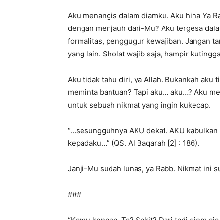
Aku menangis dalam diamku. Aku hina Ya Ra
dengan menjauh dari-Mu? Aku tergesa dalam
formalitas, penggugur kewajiban. Jangan t
yang lain. Sholat wajib saja, hampir kuting
Aku tidak tahu diri, ya Allah. Bukankah aku
meminta bantuan? Tapi aku… aku…? Aku m
untuk sebuah nikmat yang ingin kukecap.
“…sesungguhnya AKU dekat. AKU kabulkan 
kepadaku…” (QS. Al Baqarah [2] : 186).
Janji-Mu sudah lunas, ya Rabb. Nikmat ini 
###
“Kamu kenapa, Ta? Sakit? Dari tadi diem aja