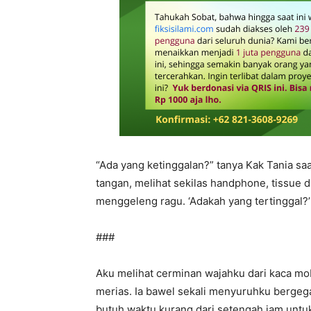
“Ada yang ketinggalan?” tanya Kak Tania saa
tangan, melihat sekilas handphone, tissue 
menggeleng ragu. ‘Adakah yang tertinggal?’
###
Aku melihat cerminan wajahku dari kaca mobi
merias. Ia bawel sekali menyuruhku bergeg
butuh waktu kurang dari setengah jam untu