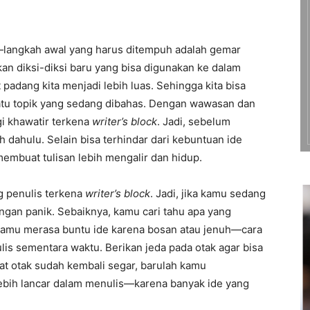
al—langkah awal yang harus ditempuh adalah gemar
n diksi-diksi baru yang bisa digunakan ke dalam
padang kita menjadi lebih luas. Sehingga kita bisa
uatu topik yang sedang dibahas. Dengan wawasan dan
gi khawatir terkena
writer’s block
. Jadi, sebelum
dahulu. Selain bisa terhindar dari kebuntuan ide
buat tulisan lebih mengalir dan hidup.
ng penulis terkena
writer’s block
. Jadi, jika kamu sedang
ngan panik. Sebaiknya, kamu cari tahu apa yang
kamu merasa buntu ide karena bosan atau jenuh—cara
is sementara waktu. Berikan jeda pada otak agar bisa
Saat otak sudah kembali segar, barulah kamu
lebih lancar dalam menulis—karena banyak ide yang