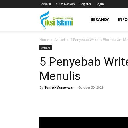
Redaksi
Kirim Naskah
Register
Login
fiksiislami.com
BERANDA
INFO
Home
Artikel
5 Penyebab Writer’s Block dalam Me
Artikel
5 Penyebab Write
Menulis
By
Toni Al-Munawwar
-
October 30, 2022