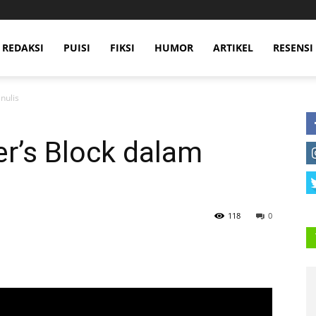
 REDAKSI
PUISI
FIKSI
HUMOR
ARTIKEL
RESENSI
nulis
r’s Block dalam
118
0