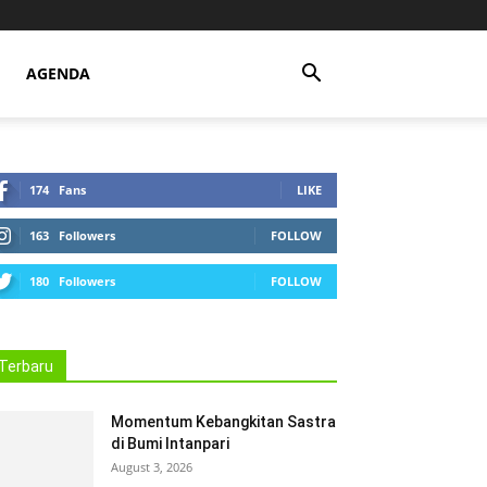
AGENDA
174
Fans
LIKE
163
Followers
FOLLOW
180
Followers
FOLLOW
Terbaru
Momentum Kebangkitan Sastra
di Bumi Intanpari
August 3, 2026