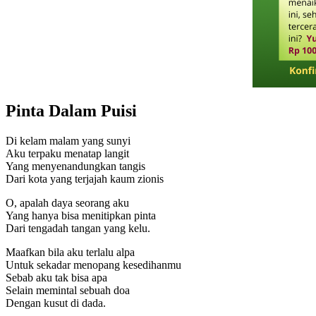
Pinta Dalam Puisi
Di kelam malam yang sunyi
Aku terpaku menatap langit
Yang menyenandungkan tangis
Dari kota yang terjajah kaum zionis
O, apalah daya seorang aku
Yang hanya bisa menitipkan pinta
Dari tengadah tangan yang kelu.
Maafkan bila aku terlalu alpa
Untuk sekadar menopang kesedihanmu
Sebab aku tak bisa apa
Selain memintal sebuah doa
Dengan kusut di dada.