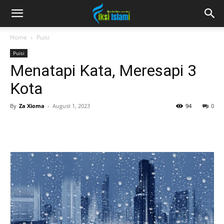
fiksiislami.com
Home
Puisi
Puisi
Menatapi Kata, Meresapi 3
Kota
By
Za Xioma
-
August 1, 2023
94
0