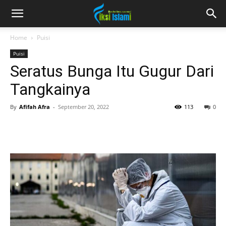
fiksiislami.com
Home
Puisi
Puisi
Seratus Bunga Itu Gugur Dari
Tangkainya
By
Afifah Afra
-
September 20, 2022
113
0