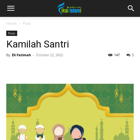
fiksiislami.com
Home
Puisi
Puisi
Kamilah Santri
By
Eli Fatimah
-
October 22, 2022
147
5