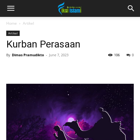
fiksiislami.com
Home
Artikel
Artikel
Kurban Perasaan
By
Dimas Pramudikto
-
June 7, 2023
106
0