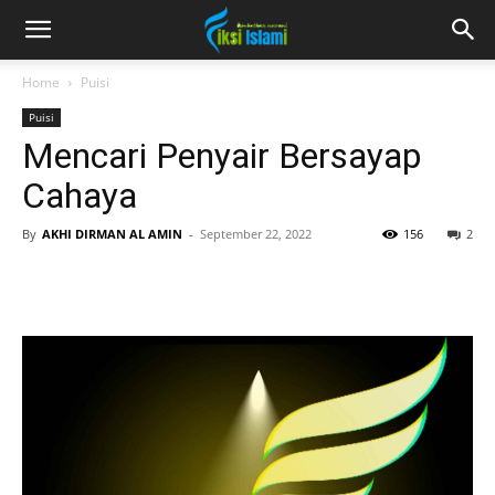
fiksiislami.com
Home
Puisi
Puisi
Mencari Penyair Bersayap
Cahaya
By
AKHI DIRMAN AL AMIN
-
September 22, 2022
156
2