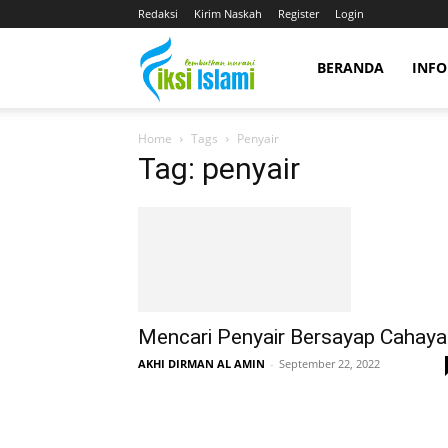
Redaksi
Kirim Naskah
Register
Login
fiksiislami.com
BERANDA
INFO
Home
Tags
Penyair
Tag: penyair
Mencari Penyair Bersayap Cahaya
AKHI DIRMAN AL AMIN
-
September 22, 2022