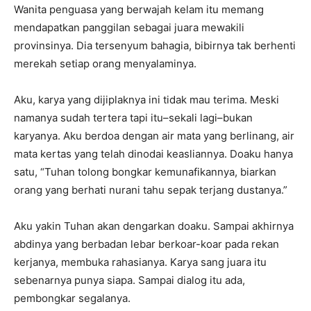
Wanita penguasa yang berwajah kelam itu memang
mendapatkan panggilan sebagai juara mewakili
provinsinya. Dia tersenyum bahagia, bibirnya tak berhenti
merekah setiap orang menyalaminya.
Aku, karya yang dijiplaknya ini tidak mau terima. Meski
namanya sudah tertera tapi itu–sekali lagi–bukan
karyanya. Aku berdoa dengan air mata yang berlinang, air
mata kertas yang telah dinodai keasliannya. Doaku hanya
satu, “Tuhan tolong bongkar kemunafikannya, biarkan
orang yang berhati nurani tahu sepak terjang dustanya.”
Aku yakin Tuhan akan dengarkan doaku. Sampai akhirnya
abdinya yang berbadan lebar berkoar-koar pada rekan
kerjanya, membuka rahasianya. Karya sang juara itu
sebenarnya punya siapa. Sampai dialog itu ada,
pembongkar segalanya.