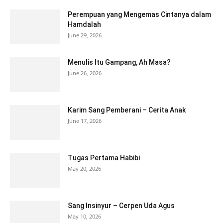
Perempuan yang Mengemas Cintanya dalam
Hamdalah
June 29, 2026
Menulis Itu Gampang, Ah Masa?
June 26, 2026
Karim Sang Pemberani – Cerita Anak
June 17, 2026
Tugas Pertama Habibi
May 20, 2026
Sang Insinyur – Cerpen Uda Agus
May 10, 2026