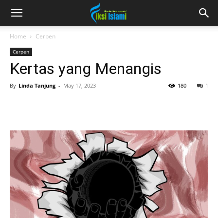
fiksiislami.com
Home
Cerpen
Cerpen
Kertas yang Menangis
By
Linda Tanjung
-
May 17, 2023
180
1