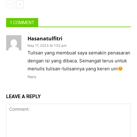
1 COMMENT
Hasanatulfitri
May 17, 2023 At 1:52 pm
Tulisan yang membuat saya semakin penasaran
dengan isi yang dibaca. Semangat terus untuk
menulis tulisan-tulisannya yang keren uni
Reply
LEAVE A REPLY