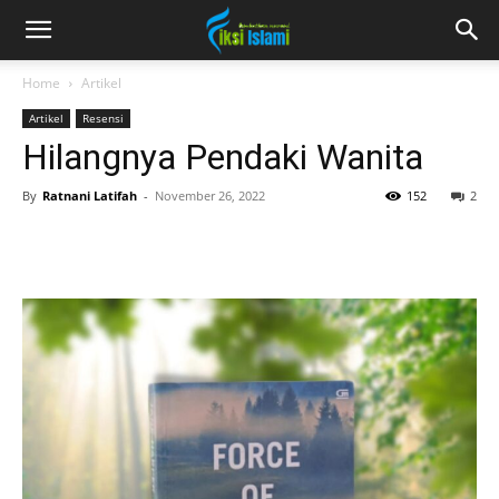
fiksiislami.com
Home
Artikel
Artikel
Resensi
Hilangnya Pendaki Wanita
By
Ratnani Latifah
-
November 26, 2022
152
2