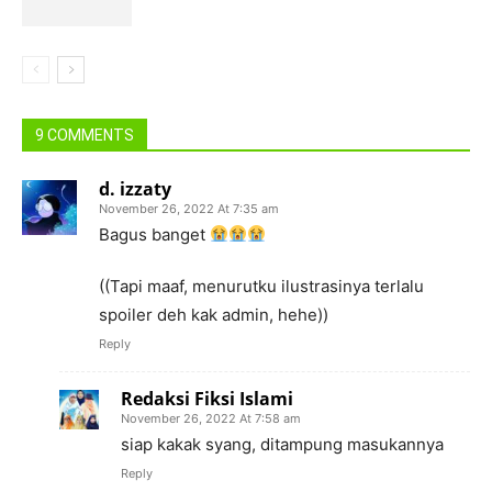
9 COMMENTS
d. izzaty
November 26, 2022 At 7:35 am
Bagus banget
((Tapi maaf, menurutku ilustrasinya terlalu
spoiler deh kak admin, hehe))
Reply
Redaksi Fiksi Islami
November 26, 2022 At 7:58 am
siap kakak syang, ditampung masukannya
Reply