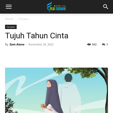
fiksiislami.com
Home
Cerpen
Cerpen
Tujuh Tahun Cinta
By
Zam Alano
-
November 26, 2022
642
9