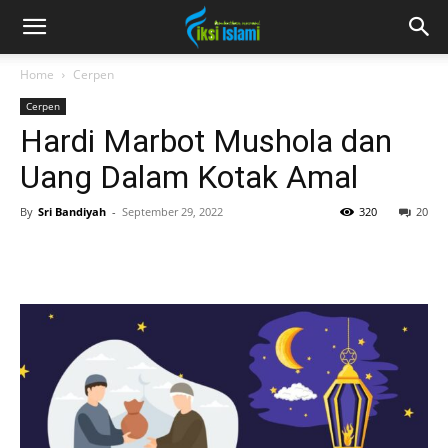
fiksiislami.com
Home
Cerpen
Cerpen
Hardi Marbot Mushola dan
Uang Dalam Kotak Amal
By
Sri Bandiyah
-
September 29, 2022
320
20