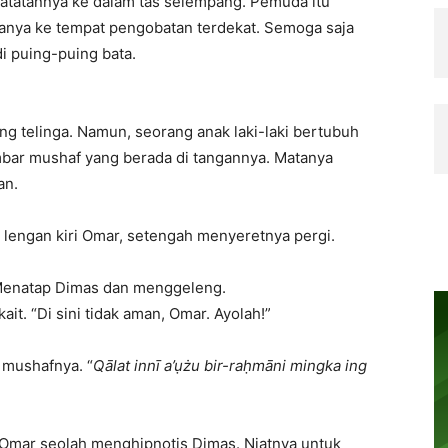
tatannya ke dalam tas selempang. Pemuda itu
a ke tempat pengobatan terdekat. Semoga saja
i puing-puing bata.
g telinga. Namun, seorang anak laki-laki bertubuh
mbar mushaf yang berada di tangannya. Matanya
an.
k lengan kiri Omar, setengah menyeretnya pergi.
Menatap Dimas dan menggeleng.
it. “Di sini tidak aman, Omar. Ayolah!”
mushafnya. “
Qālat innī a’ụżu bir-raḥmāni mingka ing
ir Omar seolah menghipnotis Dimas. Niatnya untuk