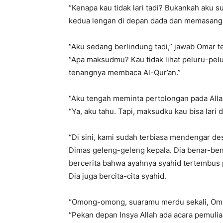
“Kenapa kau tidak lari tadi? Bukankah aku
kedua lengan di depan dada dan memasang 
“Aku sedang berlindung tadi,” jawab Omar t
“Apa maksudmu? Kau tidak lihat peluru-pel
tenangnya membaca Al-Qur’an.”
“Aku tengah meminta pertolongan pada Alla
“Ya, aku tahu. Tapi, maksudku kau bisa lari
“Di sini, kami sudah terbiasa mendengar de
Dimas geleng-geleng kepala. Dia benar-be
bercerita bahwa ayahnya syahid tertembus p
Dia juga bercita-cita syahid.
“Omong-omong, suaramu merdu sekali, Omar
“Pekan depan Insya Allah ada acara pemuliaa