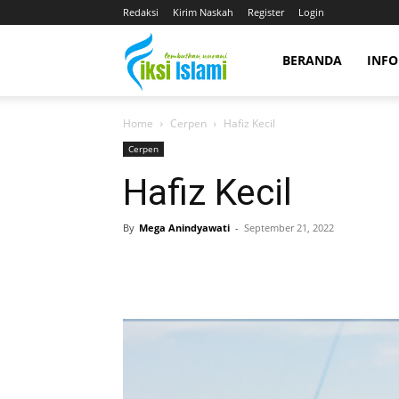
Redaksi
Kirim Naskah
Register
Login
fiksiislami.com
BERANDA
INFO
Home
Cerpen
Hafiz Kecil
Cerpen
Hafiz Kecil
By
Mega Anindyawati
-
September 21, 2022