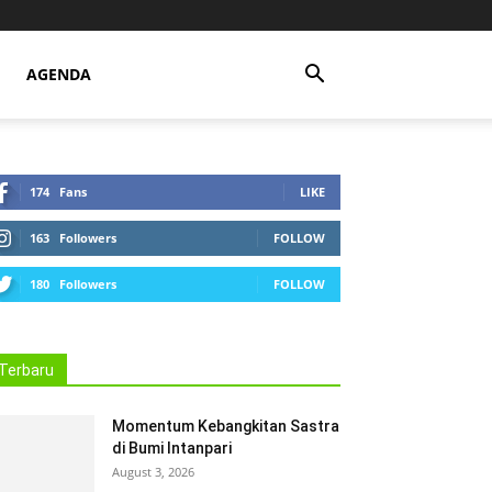
AGENDA
174
Fans
LIKE
163
Followers
FOLLOW
180
Followers
FOLLOW
Terbaru
Momentum Kebangkitan Sastra
di Bumi Intanpari
August 3, 2026