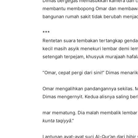
Dimas bergegas memasukkan kamera dan ca
membantu membopong Omar dan membawany
bangunan rumah sakit tidak berubah menjad
***
Rentetan suara tembakan tertangkap gendan
kecil masih asyik menekuri lembar demi le
setengah terpejam, khusyuk murajaah hafal
“Omar, cepat pergi dari sini!” Dimas menari
Omar mengalihkan pandangannya sekilas. 
Dimas mengernyit. Kedua alisnya saling berka
mar mematung. Dia malah membalik lembar 
kunta taqiyyā
.”
Lantunan ayat-ayat suci Al-Qur’an dari bib