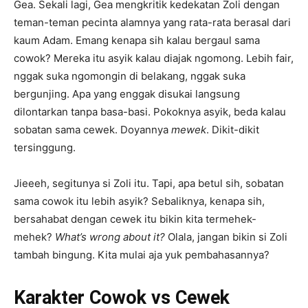
Gea. Sekali lagi, Gea mengkritik kedekatan Zoli dengan
teman-teman pecinta alamnya yang rata-rata berasal dari
kaum Adam. Emang kenapa sih kalau bergaul sama
cowok? Mereka itu asyik kalau diajak ngomong. Lebih fair,
nggak suka ngomongin di belakang, nggak suka
bergunjing. Apa yang enggak disukai langsung
dilontarkan tanpa basa-basi. Pokoknya asyik, beda kalau
sobatan sama cewek. Doyannya
mewek
. Dikit-dikit
tersinggung.
Jieeeh, segitunya si Zoli itu. Tapi, apa betul sih, sobatan
sama cowok itu lebih asyik? Sebaliknya, kenapa sih,
bersahabat dengan cewek itu bikin kita termehek-
mehek?
What’s wrong about it?
Olala, jangan bikin si Zoli
tambah bingung. Kita mulai aja yuk pembahasannya?
Karakter Cowok vs Cewek