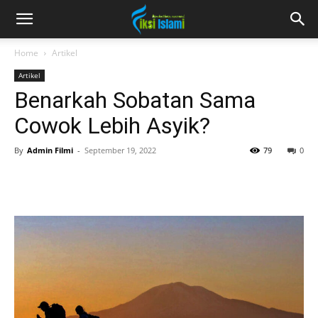
fiksiislami.com
Home
Artikel
Artikel
Benarkah Sobatan Sama
Cowok Lebih Asyik?
By
Admin Filmi
-
September 19, 2022
79
0