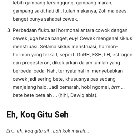
lebih gampang tersinggung, gampang marah,
gampang sakit hati dll. Itulah makanya, Zoli maleees
banget punya sahabat cewek.
Perbedaan fluktuasi hormonal antara cowok dengan
cewek juga beda banget,
euy
! Cewek mengenal siklus
menstruasi. Selama siklus menstruasi, hormon-
hormon yang terkait, seperti GnRH, FSH, LH, estrogen
dan progesteron, dikeluarkan dalam jumlah yang
berbeda-beda. Nah, ternyata hal ini menyebabkan
cewek jadi sering bete, khususnya pas sedang
menjelang haid. Jadi pemarah, hobi ngomel,
brrr
…
bete bete bete ah … (hihi, Dewiq abis).
Eh, Koq Gitu Seh
Eh… eh, koq gitu sih, Loh kok marah…