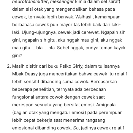
neurotransmitter
,
messenger
kimia dalam sel saraf)
dalam sisi otak yang mengendalikan bahasa pada
cewek, ternyata lebih banyak. Walhasil, kemampuan
berbahasa cewek pun mayoritas lebih baik dari laki-
laki. Ujung-ujungnya, cewek jadi cerewet. Ngapain sih
gini, ngapain sih gitu, aku nggak mau gini, aku nggak
mau gitu … bla … bla. Sebel nggak, punya teman kayak
gini?
Masih disitir dari buku Psiko Girly, dalam tulisannya
Mbak Deasy juga menceritakan bahwa cewek itu relatif
lebih sensitif dibanding sama cowok. Berdasarkan
beberapa penelitian, ternyata ada perbedaan
fungsional antara cowok dengan cewek saat
merespon sesuatu yang bersifat emosi. Amigdala
(bagian otak yang mengatur emosi) pada perempuan
lebih cepat bekerja saat menerima rangsang
emosional dibanding cowok.
So
, jadinya cewek relatif