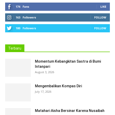
174
Fans
LIKE
163
Followers
FOLLOW
180
Followers
FOLLOW
Terbaru
Momentum Kebangkitan Sastra di Bumi
Intanpari
August 3, 2026
Mengembalikan Kompas Diri
July 17, 2026
Matahari Aisha Bersinar Karena Nusaibah