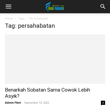
fiksiislami.com
Home
Tags
Persahabatan
Tag: persahabatan
Benarkah Sobatan Sama Cowok Lebih
Asyik?
Admin Filmi
-
September 19, 2022
0