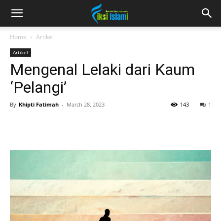
fiksiislami.com
Home
Artikel
Artikel
Mengenal Lelaki dari Kaum
‘Pelangi’
By
Khipti Fatimah
-
March 28, 2023
143
1