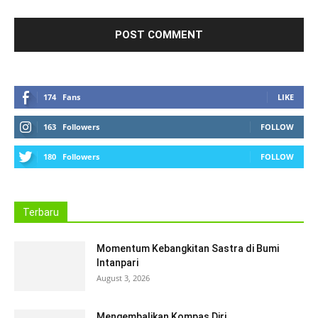
174
Fans
LIKE
163
Followers
FOLLOW
180
Followers
FOLLOW
Terbaru
Momentum Kebangkitan Sastra di Bumi
Intanpari
August 3, 2026
Mengembalikan Kompas Diri