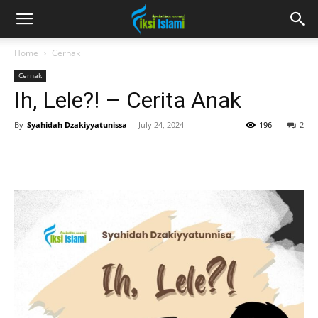
fiksiislami.com
Home
Cernak
Cernak
Ih, Lele?! – Cerita Anak
By
Syahidah Dzakiyyatunissa
-
July 24, 2024
196
2