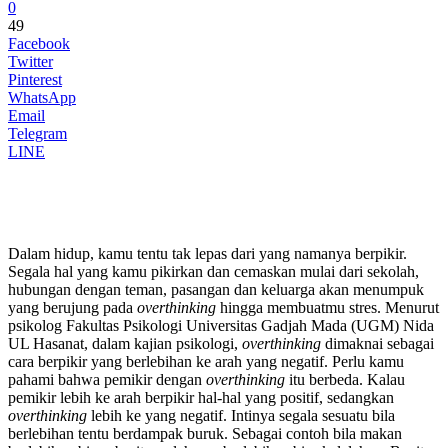
0
49
Facebook
Twitter
Pinterest
WhatsApp
Email
Telegram
LINE
Dalam hidup, kamu tentu tak lepas dari yang namanya berpikir.
Segala hal yang kamu pikirkan dan cemaskan mulai dari sekolah,
hubungan dengan teman, pasangan dan keluarga akan menumpuk
yang berujung pada
overthinking
hingga membuatmu stres. Menurut
psikolog Fakultas Psikologi Universitas Gadjah Mada (UGM) Nida
UL Hasanat, dalam kajian psikologi,
overthinking
dimaknai sebagai
cara berpikir yang berlebihan ke arah yang negatif. Perlu kamu
pahami bahwa pemikir dengan
overthinking
itu berbeda. Kalau
pemikir lebih ke arah berpikir hal-hal yang positif, sedangkan
overthinking
lebih ke yang negatif. Intinya segala sesuatu bila
berlebihan tentu berdampak buruk. Sebagai contoh bila makan