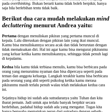
pada
overthinking.
Bukan berarti kamu tidak boleh berpikir, hanya
saja bila berlebihan tentu tidak baik.
Berikut dua cara mudah melakukan
mind
decluttering
menurut Andrea yaitu:
Pertama
dengan menuliskan pikiran yang pertama muncul di
kepala. Lalu diteruskan dengan pikiran lain yang ikut muncul.
Kamu bisa menuliskannya secara acak dan tidak berurutan dengan
tidak memaksakan diri. Hal ini agar kamu bisa mengurai pikiranmu
yang keluar ketika kamu menuliskannya, sehingga tidak penuh lagi
di kepalamu.
Kedua
bila kamu tidak terbiasa menulis, kamu bisa berbicara pada
orang yang menurutmu nyaman dan bisa dipercaya seperti pada
teman dan anggota keluarga. Langkah terakhir kamu bisa berbicara
pada seorang yang ahli seperti psikolog ketika kamu merasa
pikiranmu masih terlalu penuh walau telah melakukan kedua cara
ini.
Sejatinya hidup ini sudah ada sutradaranya yaitu Tuhan dan kita
ibarat pemain. Jadi untuk apa terlalu banyak berpikir secara
berlebihan, padahal hidup sudah ada yang mengatur. Tugas kita
hanya berusaha memainkan peran dari sutradara dengan sebaik-