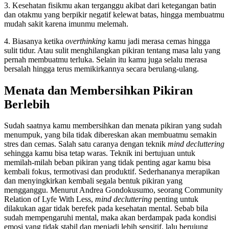
3. Kesehatan fisikmu akan terganggu akibat dari ketegangan batin
dan otakmu yang berpikir negatif kelewat batas, hingga membuatmu
mudah sakit karena imunmu melemah.
4. Biasanya ketika
overthinking
kamu jadi merasa cemas hingga
sulit tidur. Atau sulit menghilangkan pikiran tentang masa lalu yang
pernah membuatmu terluka. Selain itu kamu juga selalu merasa
bersalah hingga terus memikirkannya secara berulang-ulang.
Menata dan Membersihkan Pikiran
Berlebih
Sudah saatnya kamu membersihkan dan menata pikiran yang sudah
menumpuk, yang bila tidak dibereskan akan membuatmu semakin
stres dan cemas. Salah satu caranya dengan teknik
mind decluttering
sehingga kamu bisa tetap waras. Teknik ini bertujuan untuk
memilah-milah beban pikiran yang tidak penting agar kamu bisa
kembali fokus, termotivasi dan produktif. Sederhananya merapikan
dan menyingkirkan kembali segala bentuk pikiran yang
mengganggu. Menurut Andrea Gondokusumo, seorang Community
Relation of Lyfe With Less,
mind decluttering
penting untuk
dilakukan agar tidak berefek pada kesehatan mental. Sebab bila
sudah mempengaruhi mental, maka akan berdampak pada kondisi
emosi yang tidak stabil dan menjadi lebih sensitif, lalu berujung