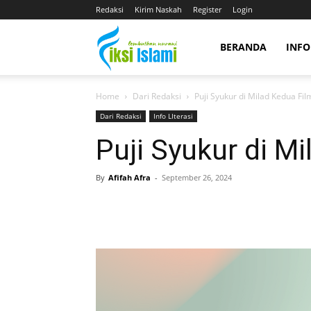
Redaksi
Kirim Naskah
Register
Login
fiksiislami.com
BERANDA
INFO
Home
Dari Redaksi
Puji Syukur di Milad Kedua Fil
Dari Redaksi
Info LIterasi
Puji Syukur di Mi
By
Afifah Afra
-
September 26, 2024