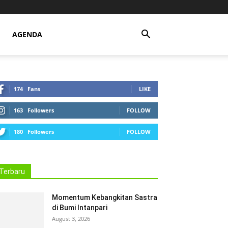
AGENDA
174
Fans
LIKE
163
Followers
FOLLOW
180
Followers
FOLLOW
Terbaru
Momentum Kebangkitan Sastra
di Bumi Intanpari
August 3, 2026