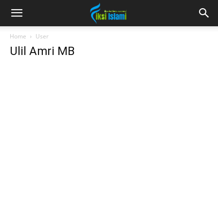
fiksiislami.com
Home
User
Ulil Amri MB
Ulil
Amri
MB
Lahir dan besar di
Lampung. Hobi
membaca dan
beberapa tahun
belakangan mulai
suka menulis.
Berharap tulisan
yang ditorehkannya
memberi manfaat
untuk para