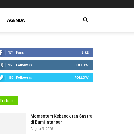
AGENDA
174
Fans
LIKE
163
Followers
FOLLOW
180
Followers
FOLLOW
Terbaru
Momentum Kebangkitan Sastra
di Bumi Intanpari
August 3, 2026