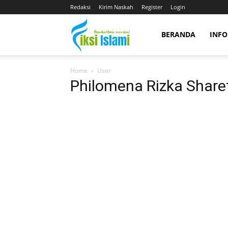
Redaksi
Kirim Naskah
Register
Login
fiksiislami.com
BERANDA
INFO
Home
User
Philomena Rizka Share
Phil
Posts
Comments
Harta Karun Kakek