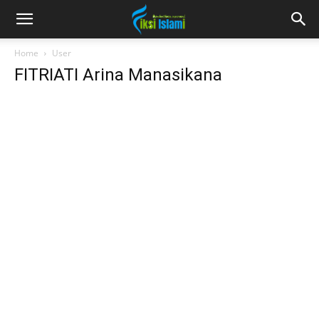
fiksiislami.com
Home
User
FITRIATI Arina Manasikana
FITRIAT
I Arina
Manasi
kana