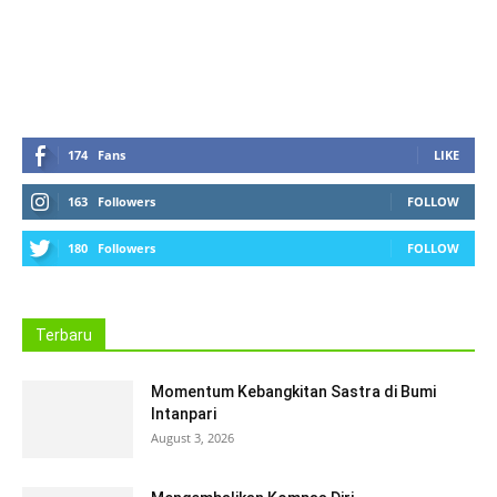
4 years ago
in:
Cerpen
no comments
174
Fans
LIKE
163
Followers
FOLLOW
180
Followers
FOLLOW
Terbaru
Momentum Kebangkitan Sastra di Bumi
Intanpari
August 3, 2026