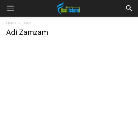
fiksiislami.com
Home
User
Adi Zamzam