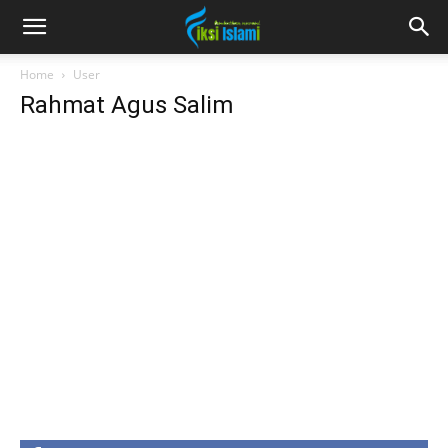
fiksiislami.com
Home
User
Rahmat Agus Salim
Rahmat
Agus
Salim
Posts
Comments