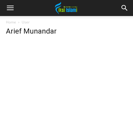
fiksiislami.com
Home
User
Arief Munandar
Arief
Munand
ar
Adalah aku yang