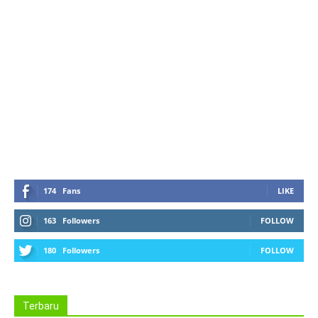
10 months ago
in:
Puisi
no comments
174
Fans
LIKE
163
Followers
FOLLOW
180
Followers
FOLLOW
Terbaru