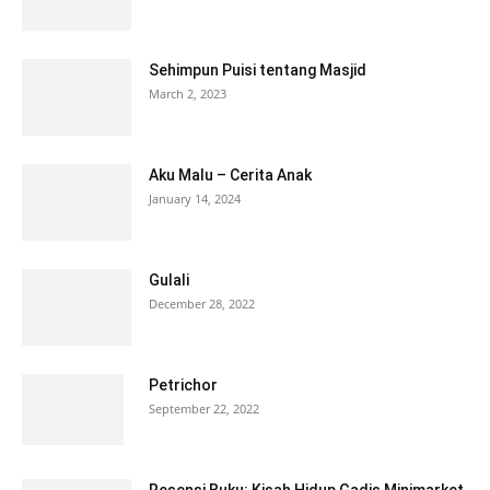
Sehimpun Puisi tentang Masjid
March 2, 2023
Aku Malu – Cerita Anak
January 14, 2024
Gulali
December 28, 2022
Petrichor
September 22, 2022
Resensi Buku: Kisah Hidup Gadis Minimarket