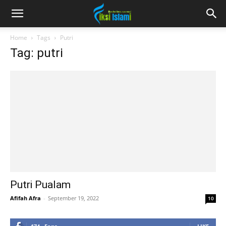
fiksiislami.com
Home
Tags
Putri
Tag: putri
Putri Pualam
Afifah Afra
-
September 19, 2022
10